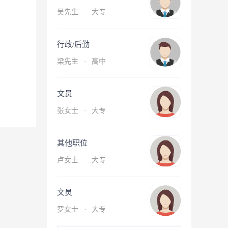
吴先生
·
大专
行政/后勤
梁先生
·
高中
文员
张女士
·
大专
其他职位
卢女士
·
大专
文员
罗女士
·
大专