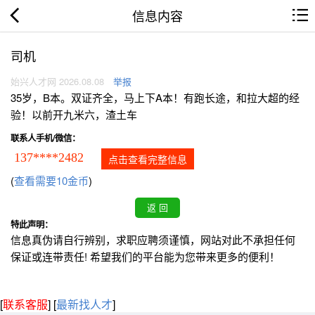
信息内容
司机
始兴人才网 2026.08.08
举报
35岁，B本。双证齐全，马上下A本！有跑长途，和拉大超的经
验！以前开九米六，渣土车
联系人手机/微信：
137****2482
点击查看完整信息
(
查看需要10金币
)
特此声明：
信息真伪请自行辨别，求职应聘须谨慎，网站对此不承担任何
保证或连带责任! 希望我们的平台能为您带来更多的便利！
[
联系客服
]
[
最新找人才
]